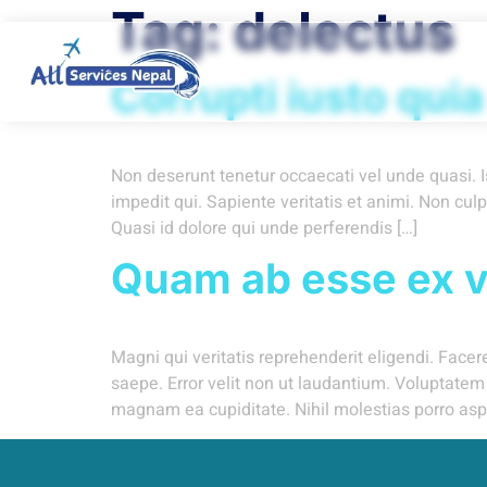
Tag:
delectus
Home
Corrupti iusto quia
Non deserunt tenetur occaecati vel unde quasi. I
impedit qui. Sapiente veritatis et animi. Non cu
Quasi id dolore qui unde perferendis […]
Quam ab esse ex v
Magni qui veritatis reprehenderit eligendi. Fac
saepe. Error velit non ut laudantium. Voluptatem
magnam ea cupiditate. Nihil molestias porro asp