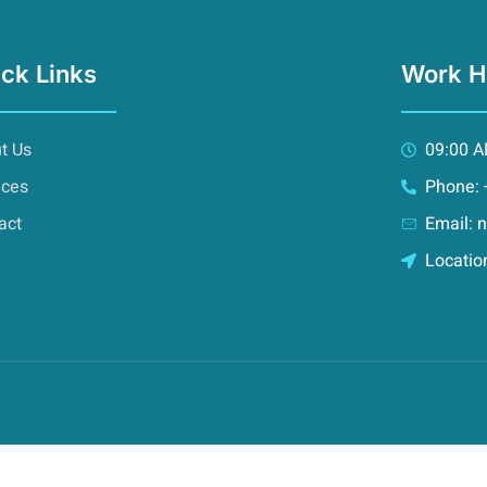
ck Links
Work H
t Us
09:00 A
ices
Phone:
act
Email:
Locatio