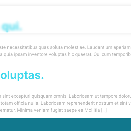
About Us
Services
Contact
Blogs
 qui.
ste necessitatibus quas soluta molestiae. Laudantium aperiam es
lpa quia ipsam inventore voluptas hic quaerat. Qui cum temporib
oluptas.
ere sint excepturi quisquam omnis. Laboriosam ut tempore dolor
 totam officia nulla. Laboriosam reprehenderit nostrum et sint 
ernatur. Minima veniam fugiat saepe ea.Mollitia […]