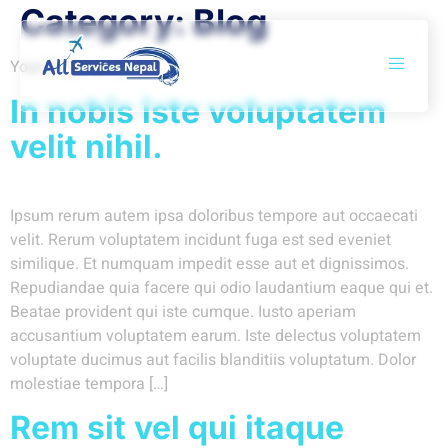
Category:
Blog
Your blog category
In nobis iste voluptatem
velit nihil.
Ipsum rerum autem ipsa doloribus tempore aut occaecati
velit. Rerum voluptatem incidunt fuga est sed eveniet
similique. Et numquam impedit esse aut et dignissimos.
Repudiandae quia facere qui odio laudantium eaque qui et.
Beatae provident qui iste cumque. Iusto aperiam
accusantium voluptatem earum. Iste delectus voluptatem
voluptate ducimus aut facilis blanditiis voluptatum. Dolor
molestiae tempora […]
Rem sit vel qui itaque